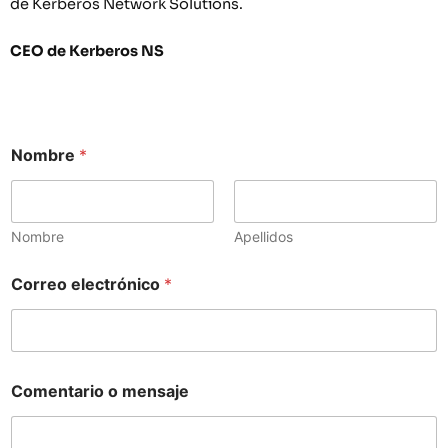
de Kerberos Network Solutions.
CEO de Kerberos NS
Nombre
*
Nombre
Apellidos
Correo electrónico
*
C
Comentario o mensaje
o
m
e